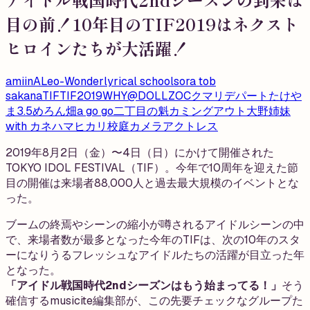
目の前！10年目のTIF2019はネクスト
ヒロインたちが大活躍！
amiinA
Leo-Wonder
lyrical school
sora tob
sakana
TIF
TIF2019
WHY@DOLL
ZOC
クマリデパート
たけや
ま3.5
めろん畑a go go
二丁目の魁カミングアウト
大野姉妹
with カネハマヒカリ
校庭カメラアクトレス
2019年8月2日（金）〜4日（日）にかけて開催された
TOKYO IDOL FESTIVAL（TIF）。今年で10周年を迎えた節
目の開催は来場者88,000人と過去最大規模のイベントとな
った。
ブームの終焉やシーンの縮小が噂されるアイドルシーンの中
で、来場者数が最多となった今年のTIFは、次の10年のスタ
ーになりうるフレッシュなアイドルたちの活躍が目立った年
となった。
「アイドル戦国時代2ndシーズンはもう始まってる！」
そう
確信するmusicite編集部が、この先要チェックなグループた