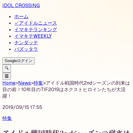
IDOL CROSSING
ホーム
✓
アイドルニュース
イマキテランキング
イマキテWEEKLY
ナンダッテ
バズッタラ
Googleログイン
🔍
☰
Home
>
News
>
特集
>
アイドル戦国時代2ndシーズンの到来は
目の前！10年目のTIF2019はネクストヒロインたちが大活
躍！
2019/09/15 17:55
特集
アイドル戦国時代2ndシーズンの到来は