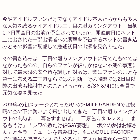
今やアイドルファンだけでなくアイドル本人たちからも多大
な人気を誇るゲイアイドル二丁目の魁カミングアウト。当初
は3日間全日の出演が予定されていたが、開催前日にネット
上に出された一部出演者への襲撃を予告するネットの書き込
みとその影響に配慮して急遽初日の出演を見合わせた。
その書き込みは二丁目の魁カミングアウトに宛てたものでは
なかったものの、自らのファンが被りかねない不測の事態に
対して最大限の安全策を講じた対応は、常にファンのことを
第一に考える二丁魁ならではの判断。その段階では2日目以
降の出演も検討中とのことだったが、8/3と8/4には全員で
元気な姿を見せた。
2019年の初ステージとなった8/3のSMILE GARDENでは快
晴の空の下に勢いよく飛び出してきた二丁目の魁カミングア
ウトの4人は、「耳をすませば」「三原色カタルシス」「ま
るもうけ」「シワの数だけ被GAY妄想」「ボクの夢はお嫁さ
ん」とキラーチューンを畳み掛け、4日のDOLL FACTORY
では前半をほぼダンスで占めるシリアスな展開から一気にア