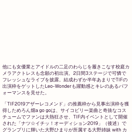
他にも女優業とアイドルの二足のわらじを履きこなす校庭カ
メラアクトレスも念願の初出演。2日間3ステージで可憐で
フレッシュなライブを披露。結成わずか半年あまりでTIFの
出演枠をゲットしたLeo-Wonderも躍動感とキレのあるパフ
ォーマンスを見せた。
「TIF2019アザーレコメンド」の推薦枠から見事出演枠を獲
得しためろん畑a go goは、サイコビリー楽曲と奇抜なコス
チュームでファンは大熱狂させ、TIF内イベントとして開催
された「ナツ☆イチッ！オーディション2019」（後述）で
グランプリに輝いた大野ひまりが所属する大野姉妹 with カ