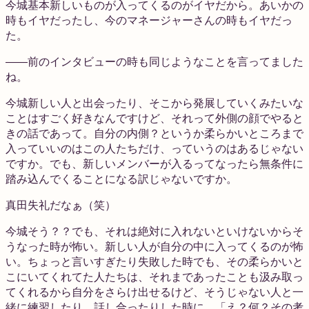
今城
基本新しいものが入ってくるのがイヤだから。あいかの
時もイヤだったし、今のマネージャーさんの時もイヤだっ
た。
――前のインタビューの時も同じようなことを言ってました
ね。
今城
新しい人と出会ったり、そこから発展していくみたいな
ことはすごく好きなんですけど、それって外側の顔でやると
きの話であって。自分の内側？というか柔らかいところまで
入っていいのはこの人たちだけ、っていうのはあるじゃない
ですか。でも、新しいメンバーが入るってなったら無条件に
踏み込んでくることになる訳じゃないですか。
真田
失礼だなぁ（笑）
今城
そう？？でも、それは絶対に入れないといけないからそ
うなった時が怖い。新しい人が自分の中に入ってくるのが怖
い。ちょっと言いすぎたり失敗した時でも、その柔らかいと
こにいてくれてた人たちは、それまであったことも汲み取っ
てくれるから自分をさらけ出せるけど、そうじゃない人と一
緒に練習したり、話し合ったりした時に、「え？何？その考