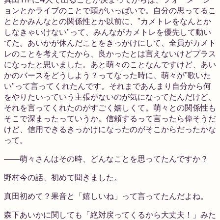
ョンとかライブのことで頭がいっぱいで。自分の思ってるこ
ととかみんなとの関係性とか以前に、”カメトレをなんとか
しなきゃいけない”って、みんながカメトレを優先して動い
てた。あいかが休んだことをきっかけにして、全員がカメト
レのことを考えてたから、良かったとは言えないけどプラス
になったと思いました。あと萌々のことなんですけど、あい
かのバースをどうしよう？ってなった時に、萌々が”歌いた
い”って言ってくれたんです。それまであんまり自分から何
をやりたいっていう主張がないのが気になってたんだけど、
それを言ってくれたのがすごく嬉しくて。萌々との関係性も
そこで深まったっていうか。信頼するって言ったら偉そうだ
けど、信用できるきっかけになったのがそこからだったかな
って。
――萌々さんはその時、どんなことを思ってたんですか？
野村
今の話、初めて聞きました。
真田
初めて？果音と「嬉しいね」って言ってたんだよね。
森下
あいかに関しても「絶対戻ってくるから大丈夫！」みた