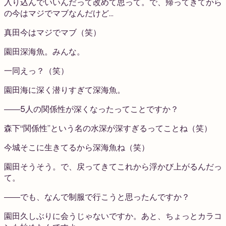
入り込んでいいんだって改めて思って。で、帰ってきてから
の今はマジでマブなんだけど…
真田
今はマジでマブ（笑）
園田
深海魚。みんな。
一同
えっ？（笑）
園田
海に深く潜りすぎて深海魚。
――5人の関係性が深くなったってことですか？
森下
“関係性”という名の水深が深すぎるってことね（笑）
今城
そこに生きてるから深海魚ね（笑）
園田
そうそう。で、戻ってきてこれから浮かび上がるんだっ
て。
――でも、なんで制服で行こうと思ったんですか？
園田
久しぶりに会うじゃないですか。あと、ちょっとカラコ