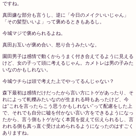
ですね。
真田
嫌な部分も言うし、逆に「今日のメイクいいじゃん」
「その髪型いいよ」って褒めるときもあるし。
今城
マジで褒められるよね。
真田
お互いが褒め合い、怒り合うみたいな。
園田
男子は感情で動くからうまく付き合えてるように見える
けど、女の子って頭に考えるじゃん。カメトレは男の子みた
いなのかもしれない。
今城
ウチらは頭で考えた上でやってるんじゃない？
森下
最初は感情だけだったから言い方にトゲがあったり、そ
れによって軋轢みたいなのが生まれる時もあったけど、今
は”これを言ったらこう思うかもしれない”って配慮をした上
で、それでも自分に嘘を付かない言い方をできるようになっ
たから、言う側もトゲがなく本質を捉えて伝えられるし、言
われる側も真っ直ぐ受け止められるようになったのはすごく
ありますね。