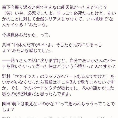
森下
今振り返ると何でそんなに能天気だったんだろう？
（笑）いや、必死でしたよ。すっごく必死だったけど、あい
かのことに対して全然シリアスじゃなくて、いい意味で”な
んかイケる！”みたいな。
今城
夏休みだから、って。
真田
”1回休んだ方がいいよ。そしたら元気になるっし
ょ？”みたいな感じでした。
――萌々さんの話に戻りますけど、自分であいかさんのパー
トを歌いたいって言った時はどういう心境だったんですか？
野村
「マタイツカ」のラップが4パートあるんですけど、あ
いかがいなくなったら普通はそこを3人で歌うじゃないです
か。でも、そのパートをウチが歌わずに、3人の誰かがまた
歌うのが絶対嫌だと思ったんですよ。
園田
”萌々は歌えないのかな？”って思われちゃうってことで
しょ？