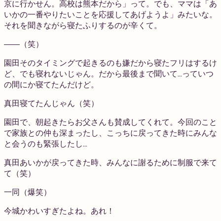
京に行かせん。高校は熊本だから」って。でも、ママは「あ
いかの一番やりたいことを応援してあげようよ」みたいな。
それを聞きながら寝たふりするのが辛くて。
――（笑）
園田
そのタイミングで起きるのも嫌だから寝たフリはするけ
ど、でも寝れないじゃん。だから最後まで聞いて…っていつ
の間にか寝てたんだけど。
真田
寝てたんじゃん（笑）
園田
で、朝起きたらお父さんも賛成してくれて。今回のこと
で家族との仲も深まったし、こっちに戻ってきた時にみんな
と会うのも緊張したし…
真田
あいかが戻ってきた時、みんなに謝るために制服で来て
て（笑）
一同
（爆笑）
今城
かわいすぎたよね。あれ！