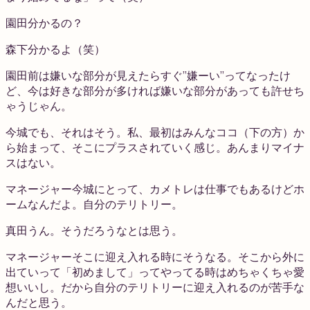
園田
分かるの？
森下
分かるよ（笑）
園田
前は嫌いな部分が見えたらすぐ”嫌ーい”ってなったけ
ど、今は好きな部分が多ければ嫌いな部分があっても許せち
ゃうじゃん。
今城
でも、それはそう。私、最初はみんなココ（下の方）か
ら始まって、そこにプラスされていく感じ。あんまりマイナ
スはない。
マネージャー
今城にとって、カメトレは仕事でもあるけどホ
ームなんだよ。自分のテリトリー。
真田
うん。そうだろうなとは思う。
マネージャー
そこに迎え入れる時にそうなる。そこから外に
出ていって「初めまして」ってやってる時はめちゃくちゃ愛
想いいし。だから自分のテリトリーに迎え入れるのが苦手な
んだと思う。