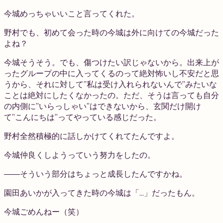
今城
めっちゃいいこと言ってくれた。
野村
でも、初めて会った時の今城は外に向けての今城だった
よね？
今城
そうそう。でも、傷つけたい訳じゃないから。出来上が
ったグループの中に入ってくるのって絶対怖いし不安だと思
うから、それに対して”私は受け入れられないんで”みたいな
ことは絶対にしたくなかったの。ただ、そうは言っても自分
の内側に”いらっしゃい”はできないから、玄関だけ開け
て”こんにちは”ってやっている感じだった。
野村
全然積極的に話しかけてくれてたんですよ。
今城
仲良くしようっていう努力をしたの。
――そういう部分はちょっと成長したんですかね。
園田
あいかが入ってきた時の今城は「…」だったもん。
今城
ごめんねー（笑）