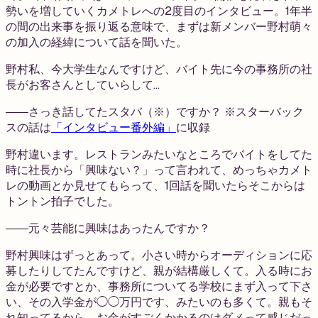
勢いを増していくカメトレへの2度目のインタビュー。1年半
の間の出来事を振り返る意味で、まずは新メンバー野村萌々
の加入の経緯について話を聞いた。
野村
私、今大学生なんですけど、バイト先に今の事務所の社
長がお客さんとしていらして…
――さっき話してたスタバ（※）ですか？ ※スターバック
スの話は
「インタビュー番外編」
に収録
野村
違います。レストランみたいなところでバイトをしてた
時に社長から「興味ない？」って言われて、めっちゃカメト
レの動画とか見せてもらって、1回話を聞いたらそこからは
トントン拍子でした。
――元々芸能に興味はあったんですか？
野村
興味はずっとあって。小さい時からオーディションに応
募したりしてたんですけど、親が結構厳しくて。入る時にお
金が必要ですとか、事務所についてる学校にまず入って下さ
い、その入学金が◯◯万円です、みたいのも多くて。親もそ
れ知ってるから、お金がすごくかかるのはダメって感じだっ