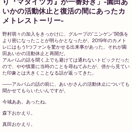
り『マタイツカ』が一番好き」-園田あ
いかの活動休止と復活の間にあったカ
メトレストーリー-
野村萌々の加入をきっかけに、グループの”ニンゲン”関係を
より密になったことが明らかとなったが、2019年のカメト
レにはもう1つファンを驚かせる出来事があった。それが園
田あいかの活動休止と再開だ。
アルバムの話を聞く上でも避けては通れないトピックだった
ので、やや慎重に当時のことを尋ねてみたが、傍から見てい
た印象とは大きくことなる話が返ってきた。
――アルバムの話の前に、あいかさんの活動休止についても
聞かせてもらいたいんですが。
今城
ああ。あったね。
森下
おかえり。
真田
おかえり。