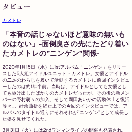
タビュー
カメトレ
「本音の話じゃないほど意味の無いも
のはない」-面倒臭さの先にたどり着い
たカメトレの”ニンゲン”関係-
2020年1月15日（水）に1stアルバム「ニンゲン」をリリー
スした5人組アイドルユニット・カメトレ。女優とアイドル
の二足のわらじを履いて活動するカメトレに前回インタビュ
ーしたのは約1年半前。当時は、アイドルとしても女優とし
ても駆け出したばかりのカメトレだったが、その後の新メン
バーの野村萌々の加入、そして園田あいかの活動休止と復活
等々…、紆余曲折を経た上での今回のインタビューでは、ア
ルバムのタイトル通りにそれぞれが”ニンゲン”として成長し
た姿を見せてくれた。
3月31日（火）には2ndワンマンライブの開催も発表され、