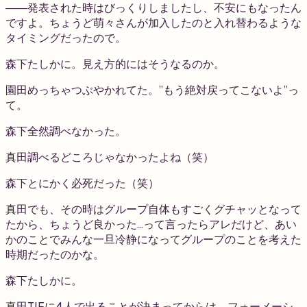
――発表された時はびっくりしましたし、不安にもなったん
ですよ。ちょうど萌々さんが加入したのと入れ替わるような
タイミングだったので。
森下
たしかに。見え方的にはそうなるのか。
園田
めっちゃつぶやかれてた。”もう絶対戻ってこないよ”っ
て。
森下
全然調べなかった。
真田
調べるどころじゃなかったよね（笑）
森下
とにかく必死だった（笑）
真田
でも、その時はグループ自体もすごくグチャッとなって
たから、ちょうど良かった…って言ったらアレだけど、あい
かのことでみんな一旦冷静になってグループのことを考えた
時期だったのかな。
森下
たしかに。
真田
TIFに4人で出ることが決まってからは、フォーメーシ