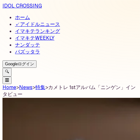
IDOL CROSSING
ホーム
✓
アイドルニュース
イマキテランキング
イマキテWEEKLY
ナンダッテ
バズッタラ
Googleログイン
🔍
☰
Home
>
News
>
特集
>
カメトレ 1stアルバム「ニンゲン」イン
タビュー