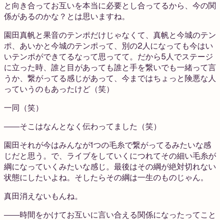
と向き合ってお互いを本当に必要とし合ってるから、今の関
係があるのかな？とは思いますね。
園田
真帆と果音のテンポだけじゃなくて、真帆と今城のテン
ポ、あいかと今城のテンポって、別の2人になっても今はい
いテンポができてるなって思ってて。だから5人でステージ
に立った時、誰と目があっても誰と手を繋いでも一緒って言
うか、繋がってる感じがあって、今まではちょっと険悪な人
っていうのもあったけど（笑）
一同
（笑）
――そこはなんとなく伝わってました（笑）
園田
それが今はみんなが1つの毛糸で繋がってるみたいな感
じだと思う。で、ライブをしていくにつれてその細い毛糸が
綱になっていくみたいな感じ。最後はその綱が絶対切れない
状態にしたいよね。そしたらその綱は一生のものじゃん。
真田
消えないもんね。
――時間をかけてお互いに言い合える関係になったってこと