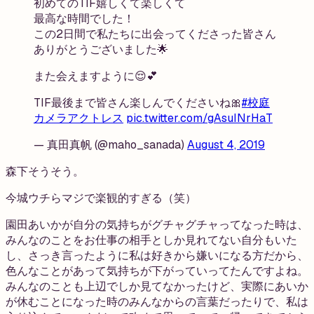
初めてのTIF嬉しくて楽しくて
最高な時間でした！
この2日間で私たちに出会ってくださった皆さん
ありがとうございました🌟
また会えますように😌💕
TIF最後まで皆さん楽しんでくださいね🎀
#校庭
カメラアクトレス
pic.twitter.com/gAsuINrHaT
— 真田真帆 (@maho_sanada)
August 4, 2019
森下
そうそう。
今城
ウチらマジで楽観的すぎる（笑）
園田
あいかが自分の気持ちがグチャグチャってなった時は、
みんなのことをお仕事の相手としか見れてない自分もいた
し、さっき言ったように私は好きから嫌いになる方だから、
色んなことがあって気持ちが下がっていってたんですよね。
みんなのことも上辺でしか見てなかったけど、実際にあいか
が休むことになった時のみんなからの言葉だったりで、私は