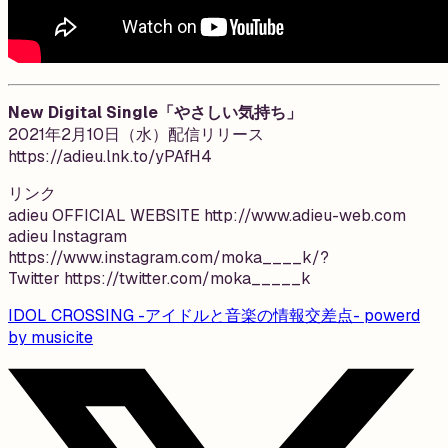
New Digital Single「やさしい気持ち」
2021年2月10日（水）配信リリース
https://adieu.lnk.to/yPAfH4
リンク
adieu OFFICIAL WEBSITE http://www.adieu-web.com
adieu Instagram
https://www.instagram.com/moka____k/?
Twitter https://twitter.com/moka_____k
IDOL CROSSING -アイドルと音楽の情報交差点- powerd
by musicite