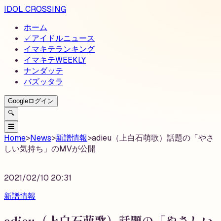
IDOL CROSSING
ホーム
✓
アイドルニュース
イマキテランキング
イマキテWEEKLY
ナンダッテ
バズッタラ
Googleログイン
🔍
☰
Home
>
News
>
新譜情報
>
adieu（上白石萌歌）話題の「やさ
しい気持ち」のMVが公開
2021/02/10 20:31
新譜情報
adieu（上白石萌歌）話題の「やさしい