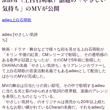
気持ち」のMVが公開
adieu
上白石萌歌
adieu [やさしい気持
ち]
映画・ドラマ・舞台などで様々な顔を見せる上白石萌歌が
「キリン 午後の紅茶」CMシリーズで歌唱し、その透明感の
ある歌声が話題となったが、そのCMで5年前に歌唱した
CHARAの名曲「やさしい気持ち」をリアレンジカヴァーし
て上白石萌歌の音楽活動名義でもあるadieuとして配信した
ばかりのMVが完成した。
MVの舞台は日当たりの良い邸宅。その中で歌唱するadieu
に当たる光と影のゆらめきが歌詞の世界観、楽曲のアレンジ
を表現したものとなっている。
「やさしい気持ち」のオリジナルは発売から20年以上経た
今もなお歌い継がれているCharaの名曲だ。それをadieuな