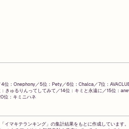
T BOX／4位：Onephony／5位：Pety／6位：Chalca／7位
KEYS／13位：きゅるりんってしてみて／14位：キミと永遠に／15位：
20位：キミニハネ
出した「イマキテランキング」の集計結果をもとに作成しています。