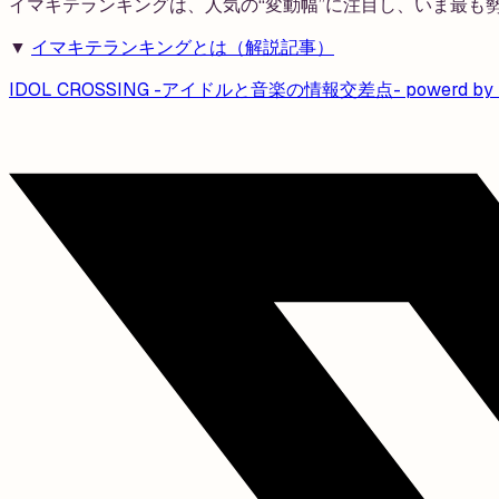
イマキテランキングは、人気の“変動幅”に注目し、いま最も
▼
イマキテランキングとは（解説記事）
IDOL CROSSING -アイドルと音楽の情報交差点- powerd by mu