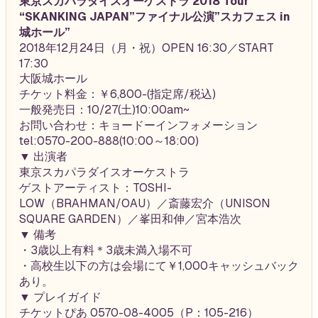
東京スカパラダイスオーケストラ 2018 Tour
“SKANKING JAPAN”ファイナル公演”スカフェス in
城ホール”
2018年12月24日（月・祝）OPEN 16:30／START
17:30
大阪城ホール
チケット料金：￥6,800-(指定席/税込)
一般発売日：10/27(土)10:00am~
お問い合わせ：キョードーインフォメーション
tel:0570-200-888(10:00～18:00)
▼ 出演者
東京スカパラダイスオーケストラ
ゲストアーティスト：TOSHI-
LOW（BRAHMAN/OAU）／斎藤宏介（UNISON
SQUARE GARDEN）／峯田和伸／宮本浩次
▼ 備考
・3歳以上有料＊3歳未満入場不可
・高校生以下の方は会場にて￥1,000キャッシュバック
あり。
▼ プレイガイド
チケットぴあ 0570-08-4005（P：105-216）