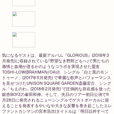
気になるゲストは、最新アルバム『GLORIOUS』(2018年3
月発売)に収録されている｢野望なき野郎どもへ｣で男たちの
激情と血潮が迸るかのようなコラボを実現させた盟友
TOSHI-LOW(BRAHMAN/OAU)、シングル「白と黒のモン
トゥーノ」(2017年11月発売) で華麗な歌声とパフォーマンス
を見せつけたUNISON SQUARE GARDEN斎藤宏介、シング
ル「ちえのわ」(2018年2月発売) で圧倒的な存在感を放った
銀杏BOYZの峯田和伸。そして、先日のツアー初日公演で11
月28日に発売されるニューシングルでゲストボーカルに迎
えることを発表するやいなや大きな反響を巻き起こしたエレ
ファントカシマシの宮本浩次(タイトルは「明日以外すべて