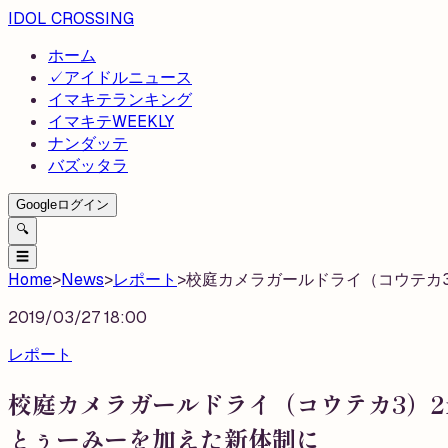
IDOL CROSSING
ホーム
✓
アイドルニュース
イマキテランキング
イマキテWEEKLY
ナンダッテ
バズッタラ
Googleログイン
🔍
☰
Home
>
News
>
レポート
>
校庭カメラガールドライ（コウテカ3）
2019/03/27 18:00
レポート
校庭カメラガールドライ（コウテカ3）2n
とぅーみーを加えた新体制に