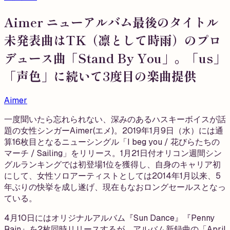
Aimer ニューアルバム最後のタイトル
未発表曲はTK（凛として時雨）のプロ
デュース曲「Stand By You」。「us」
「声色」に続いて3度目の楽曲提供
Aimer
一度聞いたら忘れられない、深みのあるハスキーボイスが話
題の女性シンガーAimer(エメ)。2019年1月9日（水）には通
算16枚目となるニューシングル「I beg you / 花びらたちの
マーチ / Sailing」をリリース。1月21日付オリコン週間シン
グルランキングでは初登場1位を獲得し、自身のキャリア初
にして、女性ソロアーティストとしては2014年1月以来、5
年ぶりの快挙を成し遂げ、現在もなおロングセールスとなっ
ている。
4月10日にはオリジナルアルバム『Sun Dance』『Penny
Rain』を2枚同時リリースするが、アルバム新録曲の「April