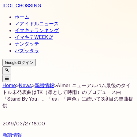
IDOL CROSSING
ホーム
✓
アイドルニュース
イマキテランキング
イマキテWEEKLY
ナンダッテ
バズッタラ
Googleログイン
🔍
☰
Home
>
News
>
新譜情報
>
Aimer ニューアルバム最後のタイ
トル未発表曲はTK（凛として時雨）のプロデュース曲
「Stand By You」。「us」「声色」に続いて3度目の楽曲提
供
2019/03/27 18:00
新譜情報