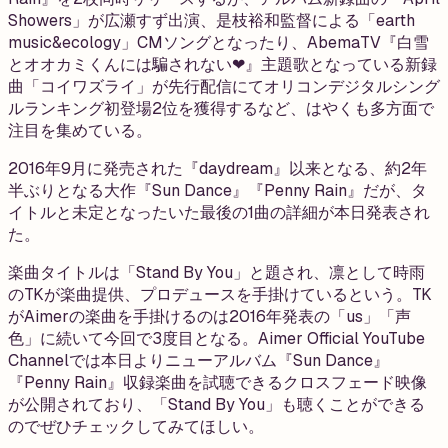
Showers」が広瀬すず出演、是枝裕和監督による「earth
music&ecology」CMソングとなったり、AbemaTV『白雪
とオオカミくんには騙されない❤』主題歌となっている新録
曲「コイワズライ」が先行配信にてオリコンデジタルシング
ルランキング初登場2位を獲得するなど、はやくも多方面で
注目を集めている。
2016年9月に発売された『daydream』以来となる、約2年
半ぶりとなる大作『Sun Dance』『Penny Rain』だが、タ
イトルと未定となったいた最後の1曲の詳細が本日発表され
た。
楽曲タイトルは「Stand By You」と題され、凛として時雨
のTKが楽曲提供、プロデュースを手掛けているという。TK
がAimerの楽曲を手掛けるのは2016年発表の「us」「声
色」に続いて今回で3度目となる。Aimer Official YouTube
Channelでは本日よりニューアルバム『Sun Dance』
『Penny Rain』収録楽曲を試聴できるクロスフェード映像
が公開されており、「Stand By You」も聴くことができる
のでぜひチェックしてみてほしい。