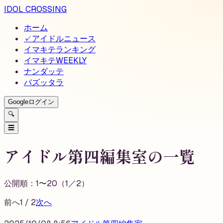
IDOL CROSSING
ホーム
✓
アイドルニュース
イマキテランキング
イマキテWEEKLY
ナンダッテ
バズッタラ
Googleログイン
🔍
☰
アイドル第四編集室の一覧
公開順：
1
〜
20
（
1
／
2
）
前へ
1
/
2
次へ