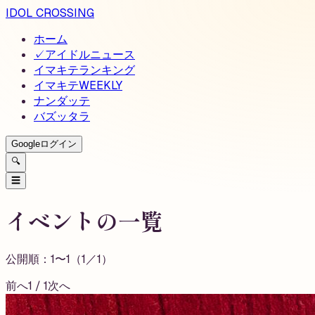
IDOL CROSSING
ホーム
✓
アイドルニュース
イマキテランキング
イマキテWEEKLY
ナンダッテ
バズッタラ
Googleログイン
🔍
☰
イベントの一覧
公開順：
1
〜
1
（
1
／
1
）
前へ
1
/
1
次へ