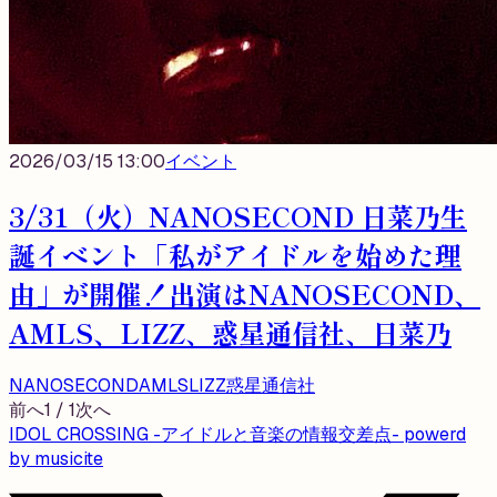
2026/03/15 13:00
イベント
3/31（火）NANOSECOND 日菜乃生
誕イベント「私がアイドルを始めた理
由」が開催！出演はNANOSECOND、
AMLS、LIZZ、惑星通信社、日菜乃
NANOSECOND
AMLS
LIZZ
惑星通信社
前へ
1
/
1
次へ
IDOL CROSSING -アイドルと音楽の情報交差点- powerd
by musicite