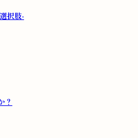
選択肢-
か？