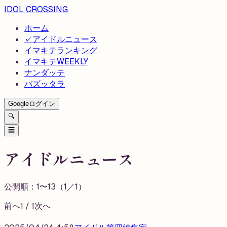
IDOL CROSSING
ホーム
✓
アイドルニュース
イマキテランキング
イマキテWEEKLY
ナンダッテ
バズッタラ
Googleログイン
🔍
☰
アイドルニュース
公開順：
1
〜
13
（
1
／
1
）
前へ
1
/
1
次へ