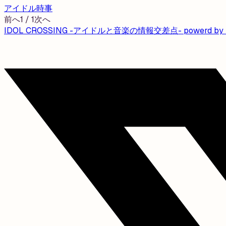
アイドル時事
前へ
1
/
1
次へ
IDOL CROSSING -アイドルと音楽の情報交差点- powerd by mu