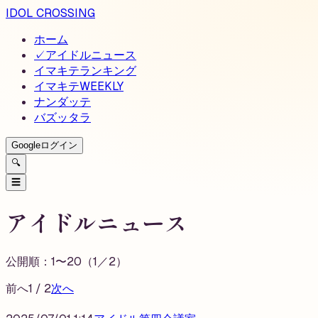
IDOL CROSSING
ホーム
✓
アイドルニュース
イマキテランキング
イマキテWEEKLY
ナンダッテ
バズッタラ
Googleログイン
🔍
☰
アイドルニュース
公開順：
1
〜
20
（
1
／
2
）
前へ
1
/
2
次へ