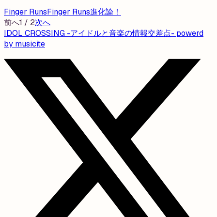
Finger Runs
Finger Runs進化論！
前へ
1
/
2
次へ
IDOL CROSSING -アイドルと音楽の情報交差点- powerd
by musicite